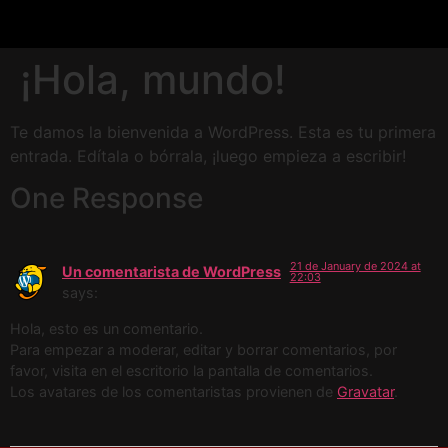
¡Hola, mundo!
Te damos la bienvenida a WordPress. Esta es tu primera
entrada. Edítala o bórrala, ¡luego empieza a escribir!
One Response
21 de January de 2024 at
Un comentarista de WordPress
22:03
says:
Hola, esto es un comentario.
Para empezar a moderar, editar y borrar comentarios, por
favor, visita en el escritorio la pantalla de comentarios.
Los avatares de los comentaristas provienen de
Gravatar
.