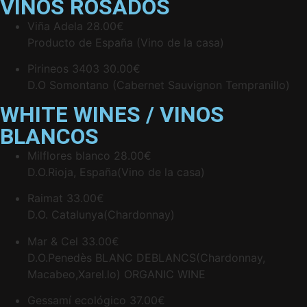
VINOS ROSADOS
Viña Adela
28.00€
Producto de España (Vino de la casa)
Pirineos 3403
30.00€
D.O Somontano (Cabernet Sauvignon Tempranillo)
WHITE WINES / VINOS
BLANCOS
Milflores blanco
28.00€
D.O.Rioja, España(Vino de la casa)
Raimat
33.00€
D.O. Catalunya(Chardonnay)
Mar & Cel
33.00€
D.O.Penedès BLANC DEBLANCS(Chardonnay,
Macabeo,Xarel.lo) ORGANIC WINE
Gessamí ecológico
37.00€