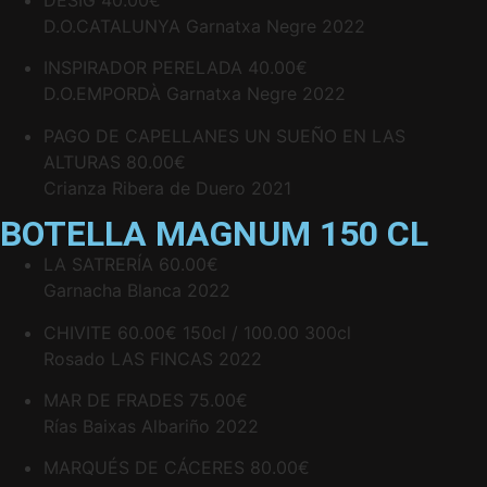
D.O.CATALUNYA Garnatxa Negre 2022
INSPIRADOR PERELADA
40.00€
D.O.EMPORDÀ Garnatxa Negre 2022
PAGO DE CAPELLANES UN SUEÑO EN LAS
ALTURAS
80.00€
Crianza Ribera de Duero 2021
BOTELLA MAGNUM 150 CL
LA SATRERÍA
60.00€
Garnacha Blanca 2022
CHIVITE
60.00€ 150cl / 100.00 300cl
Rosado LAS FINCAS 2022
MAR DE FRADES
75.00€
Rías Baixas Albariño 2022
MARQUÉS DE CÁCERES
80.00€