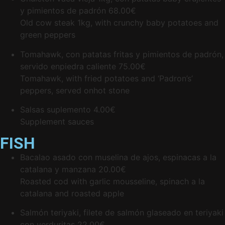
y pimientos de padrón
68.00€
Old cow steak 1kg, with crunchy baby potatoes and
green peppers
Tomahawk, con patatas fritas y pimientos de padrón,
servido enpiedra caliente
75.00€
Tomahawk, with fried potatoes and ‘Padron’s’
peppers, served onhot stone
Salsas suplemento
4.00€
Supplement sauces
FISH
Bacalao asado con muselina de ajos, espinacas a la
catalana y manzana
20.00€
Roasted cod with garlic mousseline, spinach a la
catalana and roasted apple
Salmón teriyaki, filete de salmón glaseado en teriyaki
con verduritas
22.00€