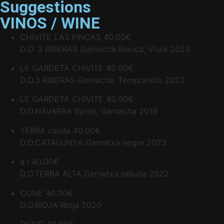
Suggestions
VINOS / WINE
CHIVITE LAS FINCAS
40.00€
D.O. 3 RIBERAS Garnacha Blanca, Viura 2023
LE GARDETA CHIVITE
40.00€
D.O.3 RIBERAS Garnacha, Tempranillo 2023
LE GARDETA CHIVITE
40.00€
D.O.NAVARRA Syrah, Garnacha 2019
TERRA càlida
40.00€
D.O.CATALUNYA Garnatxa negre 2023
a l
40.00€
D.O.TERRA ALTA Garnatxa peluda 2022
CUNE
40.00€
D.O.RIOJA Rioja 2020
DESIG
40.00€