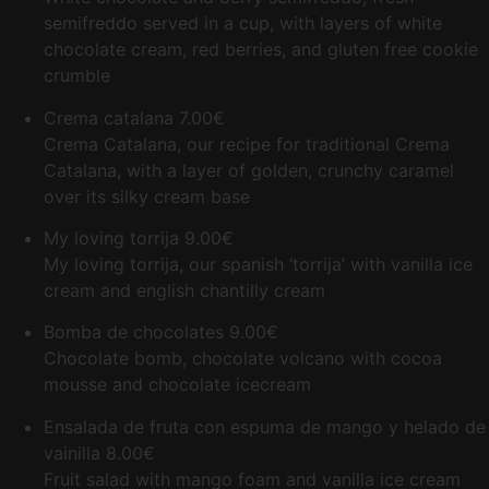
semifreddo served in a cup, with layers of white
chocolate cream, red berries, and gluten free cookie
crumble
Crema catalana
7.00€
Crema Catalana, our recipe for traditional Crema
Catalana, with a layer of golden, crunchy caramel
over its silky cream base
My loving torrija
9.00€
My loving torrija, our spanish ‘torrija’ with vanilla ice
cream and english chantilly cream
Bomba de chocolates
9.00€
Chocolate bomb, chocolate volcano with cocoa
mousse and chocolate icecream
Ensalada de fruta con espuma de mango y helado de
vainilla
8.00€
Fruit salad with mango foam and vanilla ice cream