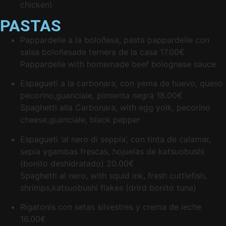
chicken)
PASTAS
Pappardelle a la boloñesa, pasta pappardelle con
salsa boloñesade ternera de la casa
17.00€
Pappardelle with homemade beef bolognese sauce
Espagueti a la carbonara, con yema de huevo, queso
pecorino,guanciale, pimienta negra
18.00€
Spaghetti alla Carbonara, with egg yolk, pecorino
cheese,guanciale, black pepper
Espagueti ‘al nero di seppia’, con tinta de calamar,
sepia ygambas frescas, hojuelas de katsuobushi
(bonito deshidratado)
20.00€
Spaghetti al nero, with squid ink, fresh cuttlefish,
shrimps,katsuobushi flakes (drird bonito tuna)
Rigatonis con setas silvestres y crema de leche
16.00€