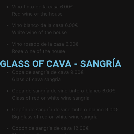
Vino tinto de la casa
6.00€
Red wine of the house
Vino blanco de la casa
6.00€
White wine of the house
Vino rosado de la casa
6.00€
Rose wine of the house
GLASS OF CAVA - SANGRÍA
Copa de sangría de cava
9.00€
Glass of cava sangría
Copa de sangría de vino tinto o blanco
6.00€
Glass of red or white wine sangría
Copón de sangría de vino tinto o blanco
9.00€
Big glass of red or white wine sangría
Copón de sangría de cava
12.00€