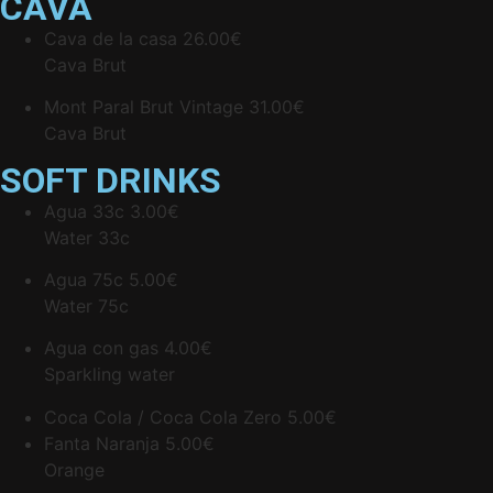
CAVA
Cava de la casa
26.00€
Cava Brut
Mont Paral Brut Vintage
31.00€
Cava Brut
SOFT DRINKS
Agua 33c
3.00€
Water 33c
Agua 75c
5.00€
Water 75c
Agua con gas
4.00€
Sparkling water
Coca Cola / Coca Cola Zero
5.00€
Fanta Naranja
5.00€
Orange