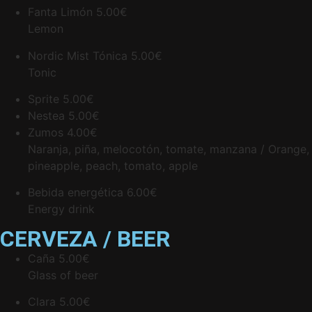
Fanta Limón
5.00€
Lemon
Nordic Mist Tónica
5.00€
Tonic
Sprite
5.00€
Nestea
5.00€
Zumos
4.00€
Naranja, piña, melocotón, tomate, manzana / Orange,
pineapple, peach, tomato, apple
Bebida energética
6.00€
Energy drink
CERVEZA / BEER
Caña
5.00€
Glass of beer
Clara
5.00€