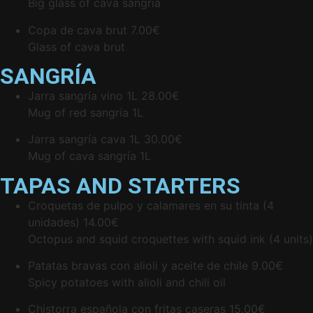
Big glass of cava sangría
Copa de cava brut
7.00€
Glass of cava brut
SANGRÍA
Jarra sangría vino 1L
28.00€
Mug of red sangría 1L
Jarra sangría cava 1L
30.00€
Mug of cava sangría 1L
TAPAS AND STARTERS
Croquetas de pulpo y calamares en su tinta (4
unidades)
14.00€
Octopus and squid croquettes with squid ink (4 units)
Patatas bravas con alioli y aceite de chile
9.00€
Spicy potatoes with alioli and chili oil
Chistorra española con fritas caseras
15.00€