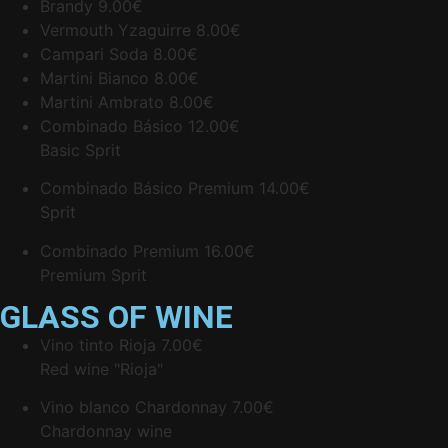
Brandy
9.00€
Vermouth Yzaguirre
8.00€
Campari Soda
8.00€
Martini Bianco
8.00€
Martini Ambrato
8.00€
Combinado Básico
12.00€
Basic Sprit
Combinado Básico Premium
14.00€
Sprit
Combinado Premium
16.00€
Premium Sprit
GLASS OF WINE
Vino tinto Rioja
7.00€
Red wine "Rioja"
Vino blanco Chardonnay
7.00€
Chardonnay wine