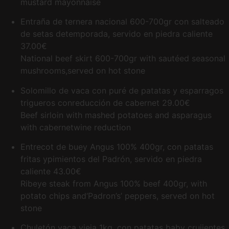
mustard mayonnaise
Entraña de ternera nacional 600-700gr con salteado
de setas detemporada, servido en piedra caliente
37.00€
National beef skirt 600-700gr with sautéed seasonal
mushrooms,served on hot stone
Solomillo de vaca con puré de patatas y esparragos
trigueros conreducción de cabernet
29.00€
Beef sirloin with mashed potatoes and asparagus
with cabernetwine reduction
Entrecot de buey Angus 100% 400gr, con patatas
fritas ypimientos del Padrón, servido en piedra
caliente
43.00€
Ribeye steak from Angus 100% beef 400gr, with
potato chips and‘Padron’s’ peppers, served on hot
stone
Chuletón vaca vieja 1kg, con patatas baby crujientes