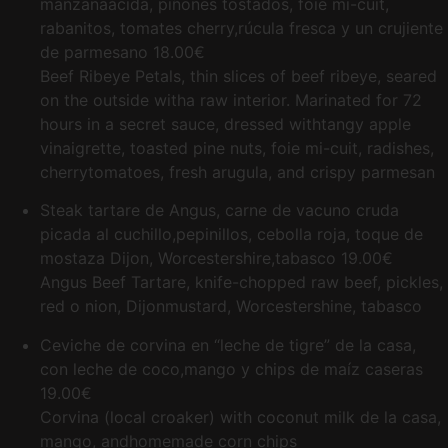
manzanaácida, piñones tostados, foie mi-cuit,
rabanitos, tomates cherry,rúcula fresca y un crujiente
de parmesano
18.00€
Beef Ribeye Petals, thin slices of beef ribeye, seared
on the outside witha raw interior. Marinated for 72
hours in a secret sauce, dressed withtangy apple
vinaigrette, toasted pine nuts, foie mi-cuit, radishes,
cherrytomatoes, fresh arugula, and crispy parmesan
Steak tartare de Angus, carne de vacuno cruda
picada al cuchillo,pepinillos, cebolla roja, toque de
mostaza Dijon, Worcestershire,tabasco
19.00€
Angus Beef Tartare, knife-chopped raw beef, pickles,
red o nion, Dijonmustard, Worcestershine, tabasco
Ceviche de corvina en “leche de tigre” de la casa,
con leche de coco,mango y chips de maíz caseras
19.00€
Corvina (local croaker) with coconut milk de la casa,
mango, andhomemade corn chips