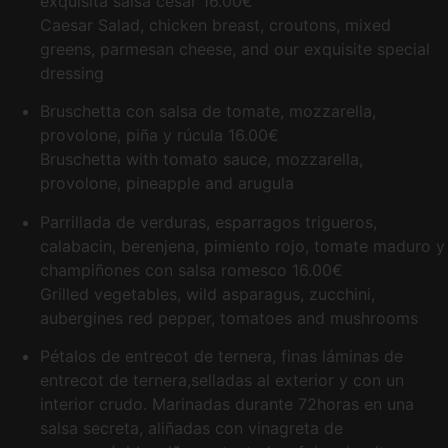
exquisita salsa césar
16.00€
Caesar Salad, chicken breast, croutons, mixed
greens, parmesan cheese, and our exquisite special
dressing
Bruschetta con salsa de tomate, mozzarella,
provolone, piña y rúcula
16.00€
Bruschetta with tomato sauce, mozzarella,
provolone, pineapple and arugula
Parrillada de verduras, esparragos trigueros,
calabacin, berenjena, pimiento rojo, tomate maduro y
champiñones con salsa romesco
16.00€
Grilled vegetables, wild asparagus, zucchini,
aubergines red pepper, tomatoes and mushrooms
Pétalos de entrecot de ternera, finas láminas de
entrecot de ternera,selladas al exterior y con un
interior crudo. Marinadas durante 72horas en una
salsa secreta, aliñadas con vinagreta de