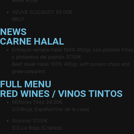
RARE ROSE
VEUVE CLICQUOT
95.00€
BRUT
NEWS
CARNE HALAL
Entrecot ternera Halal 100% 400gr, con patatas fritas
y pimientos del padrón
37.00€
Beef steak Halal 100% 400gr, with potato chips and
green peppers
FULL MENU
RED WINES / VINOS TINTOS
Milflores Tinto
28.00€
D.O.Rioja, España(Vino de la casa)
Glorioso
31.00€
D.O La Rioja (Crianza)