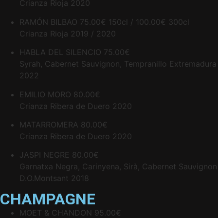
Crianza Rioja 2020
RAMÓN BILBAO
75.00€ 150cl / 100.00€ 300cl
Crianza Rioja 2019 / 2020
HABLA DEL SILENCIO
75.00€
Syrah, Cabernet Sauvignon, Tempranillo Extremadura
2022
EMILIO MORO
80.00€
Crianza Ribera de Duero 2020
MATARROMERA
80.00€
Crianza Ribera de Duero 2020
JASPI NEGRE
80.00€
Garnatxa Negra, Carinyena, Sirà, Cabernet Sauvignon
D.O.Montsant 2018
CHAMPAGNE
MOET & CHANDON
95.00€